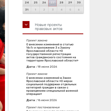
24
25
26
27
28
29
30
31
1
2
3
4
5
6
Новые проекты
правовых актов
Проект закона
О внесении изменений в статью
16<1> и приложение 3 к Закону
Ярославской области «О
государственной регистрации
актов гражданского состояния на
территории Ярославской области»
Дата :
18
июня
2026
Проект закона
О внесении изменений в Закон
Ярославской области «О мерах
социальной поддержки отдельных
категорий граждан в связи с
проведением специальной военной
операции»
Дата :
16
июня
2026
Проект постановления