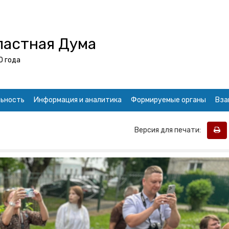
ластная Дума
0 года
ьность
Информация и аналитика
Формируемые органы
Вза
Версия для печати: