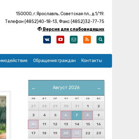
150000, г.Ярославль, Советская пл., д.1/19.
Телефон (4852)40-18-13, Факс (4852)32-77-75
Версия для слабовидящих
имодействие
Обращения граждан
Контакты
←
Август 2026
→
ПН
ВТ
СР
ЧТ
ПТ
СБ
ВС
27
28
29
30
31
1
2
3
4
5
6
7
8
9
10
11
12
13
14
15
16
17
18
19
20
21
22
23