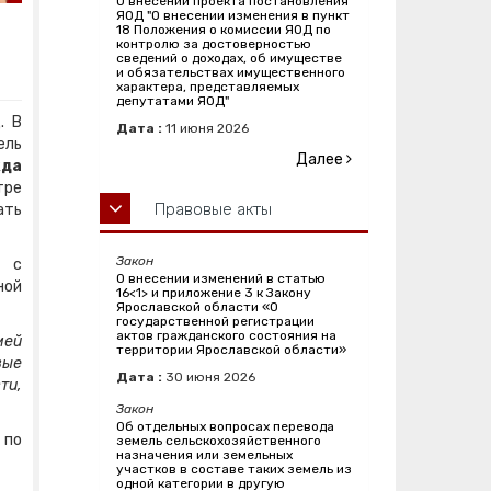
О внесении проекта постановления
ЯОД "О внесении изменения в пункт
18 Положения о комиссии ЯОД по
контролю за достоверностью
сведений о доходах, об имуществе
и обязательствах имущественного
характера, представляемых
депутатами ЯОД"
. В
Дата :
11
июня
2026
ель
Далее
да
тре
Правовые акты
ать
Закон
ь с
О внесении изменений в статью
ной
16<1> и приложение 3 к Закону
Ярославской области «О
государственной регистрации
актов гражданского состояния на
мей
территории Ярославской области»
вые
Дата :
30
июня
2026
ти,
Закон
Об отдельных вопросах перевода
 по
земель сельскохозяйственного
назначения или земельных
участков в составе таких земель из
одной категории в другую