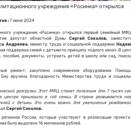
илитационного учреждения «Росинка» открылся
ия :
7
июня
2024
онного учреждения «Росинка» открылся первый семейный МФЦ
астие депутат областной Думы
Сергей Соколов,
заместит
са Андреева,
министр труда и социальной поддержки
Надеж
ная поддержка семей с детьми по принципу «одного окна». В цен
пособия, документы, устроить детей в школу или сад, поиск
ный ремонт, закуплено современное оборудование. Помощ
. Ему вручена благодарность Министерства труда и социаль
ческой разгрузки. Этот МФЦ станет полезным для 7 тысяч се
ие центра произошло в год семьи. В стране развиваются но
телей с детьми. Это очень важно для увеличения рождаемос
зал
Сергей Соколов.
 регионов России, которые участвуют в реализации проекта
ия было выделено 16 миллионов рублей.