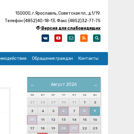
150000, г.Ярославль, Советская пл., д.1/19.
Телефон (4852)40-18-13, Факс (4852)32-77-75
Версия для слабовидящих
имодействие
Обращения граждан
Контакты
←
Август 2026
→
ПН
ВТ
СР
ЧТ
ПТ
СБ
ВС
27
28
29
30
31
1
2
3
4
5
6
7
8
9
10
11
12
13
14
15
16
17
18
19
20
21
22
23