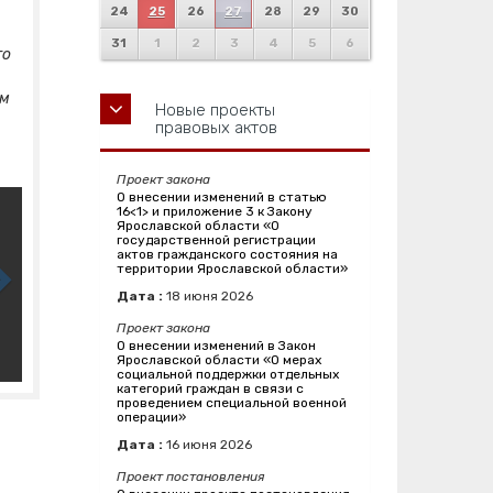
24
25
26
27
28
29
30
31
1
2
3
4
5
6
го
ем
Новые проекты
правовых актов
Проект закона
О внесении изменений в статью
16<1> и приложение 3 к Закону
Ярославской области «О
государственной регистрации
актов гражданского состояния на
территории Ярославской области»
Дата :
18
июня
2026
Проект закона
О внесении изменений в Закон
Ярославской области «О мерах
социальной поддержки отдельных
категорий граждан в связи с
проведением специальной военной
операции»
Дата :
16
июня
2026
Проект постановления