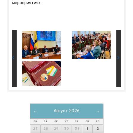
мероприятиях.
←
Август 2026
→
ПН
ВТ
СР
ЧТ
ПТ
СБ
ВС
27
28
29
30
31
1
2