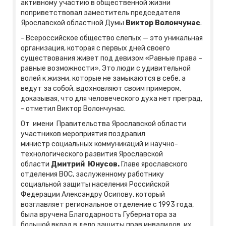
активному участию в общественной жизни
поприветствовал заместитель председателя
Ярославской областной Думы
Виктор Волончунас
.
- Всероссийское общество слепых — это уникальная
организация, которая с первых дней своего
существования живет под девизом «Равные права –
равные возможности». Это люди с удивительной
волей к жизни, которые не замыкаются в себе, а
ведут за собой, вдохновляют своим примером,
доказывая, что для человеческого духа нет преград,
- отметил Виктор Волончунас.
От имени Правительства Ярославской области
участников мероприятия поздравил
министр социальных коммуникаций и научно-
технологического развития Ярославской
области
Дмитрий Юнусов
.
Главе ярославского
отделения ВОС, заслуженному работнику
социальной защиты населения Российской
Федерации Александру Осипову, который
возглавляет региональное отделение с 1993 года,
была вручена Благодарность Губернатора за
большой вклад в дело защиты прав инвалидов, их