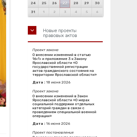
24
25
26
27
28
29
30
31
1
2
3
4
5
6
Новые проекты
правовых актов
Проект закона
О внесении изменений в статью
16<1> и приложение 3 к Закону
Ярославской области «О
государственной регистрации
актов гражданского состояния на
территории Ярославской области»
Дата :
18
июня
2026
Проект закона
О внесении изменений в Закон
Ярославской области «О мерах
социальной поддержки отдельных
категорий граждан в связи с
проведением специальной военной
операции»
Дата :
16
июня
2026
Проект постановления