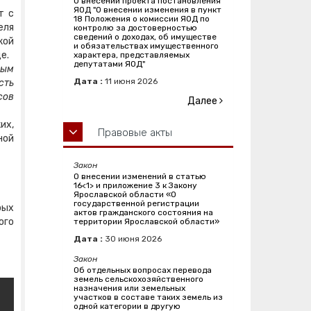
О внесении проекта постановления
ЯОД "О внесении изменения в пункт
т с
18 Положения о комиссии ЯОД по
еля
контролю за достоверностью
сведений о доходах, об имуществе
кой
и обязательствах имущественного
е.
характера, представляемых
депутатами ЯОД"
ным
Дата :
11
июня
2026
сть
сов
Далее
их,
Правовые акты
ной
Закон
О внесении изменений в статью
16<1> и приложение 3 к Закону
Ярославской области «О
государственной регистрации
рых
актов гражданского состояния на
ого
территории Ярославской области»
Дата :
30
июня
2026
Закон
Об отдельных вопросах перевода
земель сельскохозяйственного
назначения или земельных
участков в составе таких земель из
одной категории в другую