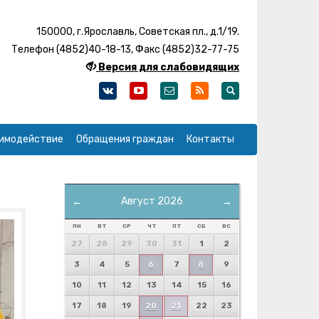
150000, г.Ярославль, Советская пл., д.1/19.
Телефон (4852)40-18-13, Факс (4852)32-77-75
Версия для слабовидящих
имодействие
Обращения граждан
Контакты
←
Август 2026
→
ПН
ВТ
СР
ЧТ
ПТ
СБ
ВС
27
28
29
30
31
1
2
3
4
5
6
7
8
9
10
11
12
13
14
15
16
17
18
19
20
21
22
23