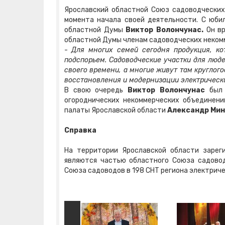
Ярославский областной Союз садоводческих
момента начала своей деятельности. С юби
областной Думы
Виктор Волончунас.
Он вр
областной Думы членам садоводческих некомм
-
Для многих семей сегодня продукция, к
подспорьем. Садоводческие участки для люде
своего времени, а многие живут там круглог
восстановления и модернизации электрически
В свою очередь
Виктор Волончунас
был
огороднических некоммерческих объединени
палаты Ярославской области
Александр Мин
Справка
На территории Ярославской области зарег
являются частью областного Союза садовод
Союза садоводов в 198 СНТ региона электрич