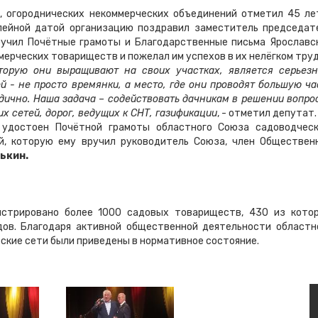
, огороднических некоммерческих объединений отметил 45 ле
лейной датой организацию поздравил заместитель председат
учил Почётные грамоты и Благодарственные письма Ярославс
ерческих товариществ и пожелал им успехов в их нелёгком труд
оторую они выращивают на своих участках, является серьез
й - не просто времянки, а место, где они проводят большую ча
одично. Наша задача – содействовать дачникам в решении вопро
х сетей, дорог, ведущих к СНТ, газификации
, - отметил депутат.
 удостоен Почётной грамоты областного Союза садоводческ
й, которую ему вручил руководитель Союза, член Обществен
ькин.
истрировано более 1000 садовых товариществ, 430 из кото
ов. Благодаря активной общественной деятельности областн
еские сети были приведены в нормативное состояние.