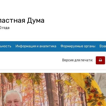
ластная Дума
0 года
ьность
Информация и аналитика
Формируемые органы
Вза
Версия для печати: