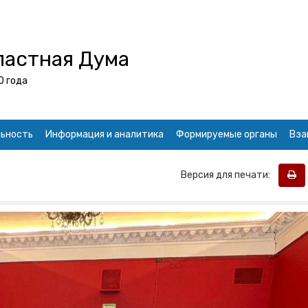
ластная Дума
0 года
ьность
Информация и аналитика
Формируемые органы
Вза
Версия для печати: