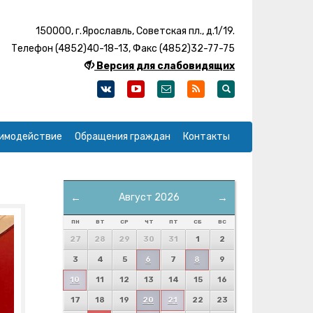
150000, г.Ярославль, Советская пл., д.1/19.
Телефон (4852)40-18-13, Факс (4852)32-77-75
Версия для слабовидящих
имодействие
Обращения граждан
Контакты
←
Август 2026
→
ПН
ВТ
СР
ЧТ
ПТ
СБ
ВС
27
28
29
30
31
1
2
3
4
5
6
7
8
9
10
11
12
13
14
15
16
17
18
19
20
21
22
23