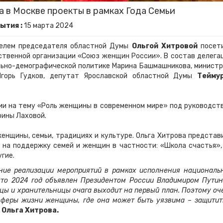
 в Москве проекты в рамках Года Семьи
ытия :
15
марта
2024
ителем председателя областной Думы
Ольгой Хитровой
посет
твенной организации «Союз женщин России». В состав делега
льно-демографической политике Марина Башмашникова, министр
Игорь Гудков, депутат Ярославской областной Думы
Тейму
ии на тему «Роль женщины в современном мире» под руководст
ины Лаховой.
енщины, семьи, традициях и культуре. Ольга Хитрова представ
 на поддержку семей и женщин в частности: «Школа счастья»,
гие.
ие реализации мероприятий в рамках исполнения националь
что 2024 год объявлен Президентом России Владимиром Пути
цы и хранительницы очага выходит на первый план. Поэтому оч
сферы жизни женщины, где она может быть уязвима – защитит
а
Ольга Хитрова.