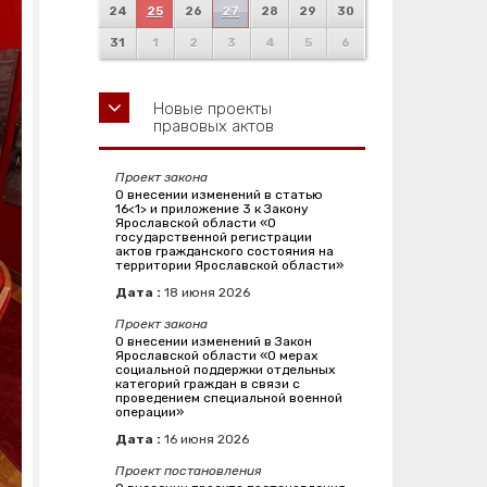
24
25
26
27
28
29
30
31
1
2
3
4
5
6
Новые проекты
правовых актов
Проект закона
О внесении изменений в статью
16<1> и приложение 3 к Закону
Ярославской области «О
государственной регистрации
актов гражданского состояния на
территории Ярославской области»
Дата :
18
июня
2026
Проект закона
О внесении изменений в Закон
Ярославской области «О мерах
социальной поддержки отдельных
категорий граждан в связи с
проведением специальной военной
операции»
Дата :
16
июня
2026
Проект постановления