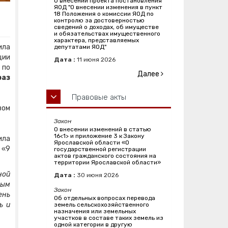
О внесении проекта постановления
ЯОД "О внесении изменения в пункт
18 Положения о комиссии ЯОД по
контролю за достоверностью
сведений о доходах, об имуществе
и обязательствах имущественного
характера, представляемых
ила
депутатами ЯОД"
ции
Дата :
11
июня
2026
 по
Далее
раз
Правовые акты
вом
Закон
О внесении изменений в статью
16<1> и приложение 3 к Закону
ила
Ярославской области «О
 «9
государственной регистрации
актов гражданского состояния на
территории Ярославской области»
ной
Дата :
30
июня
2026
ным
Закон
ень
Об отдельных вопросах перевода
ь и
земель сельскохозяйственного
назначения или земельных
участков в составе таких земель из
одной категории в другую