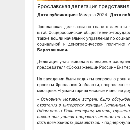
Ярославская делегация представила
Дата публикации :
15
марта
2024
Дата соб
Ярославская делегация во главе с замест
штаб Общероссийской общественно-государс
также вошли начальник управления по социа
социальной и демографической политике 
Бараташвили.
Делегация участвовала в пленарном заседан
председателя «Союза женщин России» Екатер
На заседании были подняты вопросы о роли ж
проекты Ярославской области, направленные
месяцев», «Гуманитарная миссия» и многие дру
-
Основным мотивом встречи было обсужден
стратегии в интересах женщин. Напомним, 
Годом семьи. Роль женщины, матери, тружени
важно все усилия направить именно на те 
дать возможность развиваться, -
подчеркнул