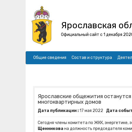
Ярославская об
Официальный сайт с 1 декабря 202
Общие сведения
Состав и структура
Деятел
Ярославские общежития останутся 
многоквартирных домов
Дата публикации :
17
мая
2022
Дата событ
Сегодня члены комитета по ЖКК, энергетике,
Щенникова
на должность председателя коми