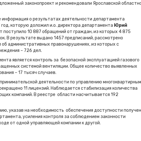
дложенный законопроект и рекомендовали Ярославской областн
е информация о результатах деятельности департамента
 год, которую доложил и.о. директора департамента
Юрий
т поступило 10 887 обращений от граждан, из которых 4 875
ок. В результате выдано 1457 предписаний, рассмотрено
 об административных правонарушениях, из которых с
еждения – 726 дел.
ента является контроль за безопасной эксплуатацией газового
снащенных системой вентиляции. Общее количество выявленных
вания – 17 тысяч случаев.
дпринимательской деятельности по управлению многоквартирны
рекращено 11 лицензий. Наблюдается стабилизация количества
ющих компаний. В реестре области насчитывается 192
ию, указав на необходимость обеспечения доступности получе
ртамента, усиления контроля за соблюдением законности
оде от одной управляющей компании к другой.