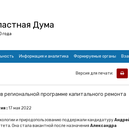
ластная Дума
0 года
ьность
Информация и аналитика
Формируемые органы
Вза
Версия для печати:
в региональной программе капитального ремонта
ия :
17
мая
2022
 экологии и природопользованию поддержали кандидатуру
Андре
тета. Она стала вакантной после назначения
Александра