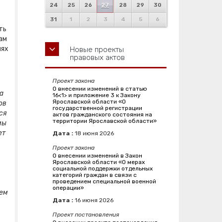
24
25
26
27
28
29
30
31
1
2
3
4
5
6
ть
ам
иях
Новые проекты
правовых актов
Проект закона
О внесении изменений в статью
а
16<1> и приложение 3 к Закону
Ярославской области «О
ов
государственной регистрации
ся
актов гражданского состояния на
территории Ярославской области»
мы
ет
Дата :
18
июня
2026
Проект закона
О внесении изменений в Закон
Ярославской области «О мерах
социальной поддержки отдельных
категорий граждан в связи с
проведением специальной военной
операции»
ем
Дата :
16
июня
2026
Проект постановления