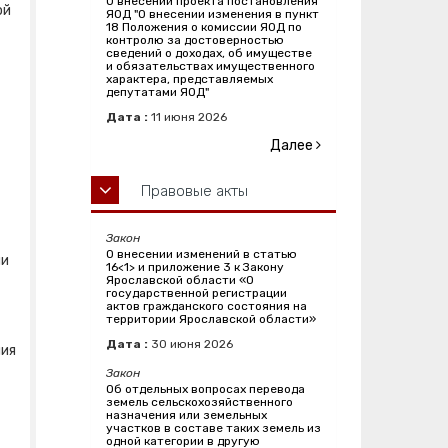
О внесении проекта постановления
ой
ЯОД "О внесении изменения в пункт
18 Положения о комиссии ЯОД по
контролю за достоверностью
сведений о доходах, об имуществе
и обязательствах имущественного
характера, представляемых
депутатами ЯОД"
Дата :
11
июня
2026
Далее
Правовые акты
Закон
О внесении изменений в статью
ми
16<1> и приложение 3 к Закону
Ярославской области «О
государственной регистрации
актов гражданского состояния на
территории Ярославской области»
Дата :
30
июня
2026
ния
Закон
Об отдельных вопросах перевода
земель сельскохозяйственного
назначения или земельных
участков в составе таких земель из
одной категории в другую