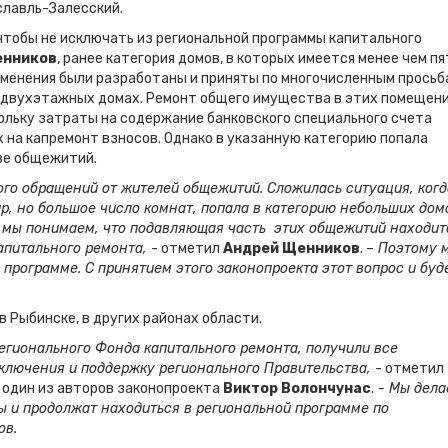
славль-Залесский.
чтобы не исключать из региональной программы капитального
енников
, ранее категория домов, в которых имеется менее чем пя
изменения были разработаны и приняты по многочисленным просьб
двухэтажных домах. Ремонт общего имущества в этих помещен
ольку затраты на содержание банковского специального счета
на капремонт взносов. Однако в указанную категорию попала
ве общежитий.
го обращений от жителей общежитий. Сложилась ситуация, когд
р, но большое число комнат, попала в категорию небольших дом
, мы понимаем, что подавляющая часть этих общежитий находит
капитального ремонта,
- отметил
Андрей Щенников
.
– Поэтому 
программе. С принятием этого законопроекта этот вопрос и буд
в Рыбинске, в других районах области.
егионального Фонда капитального ремонта, получили все
ключения и поддержку регионального Правительства,
- отметил
 один из авторов законопроекта
Виктор Волончунас
.
- Мы дела
ы и продолжат находиться в региональной программе по
ов.