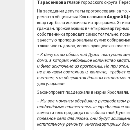
Тарасенкова
главой городского округа Пере
На заседании депутаты проголосовали за то, 
ремонта общежития. Как напомнил
Андрей Щ
квартир, была исключена из программы. Эти 
граждан, проживающих в четырехквартирных 
собственники проводят самостоятельно, поск
зачастую пропорциональны сумме собираемых 
также часть домов, использующаяся в качест
- К депутатам областной Думы поступило мно
дома, в которых небольшое количество кварти
и была исключена из программы. Но при этом
не в лучшем состоянии и, конечно, требует 
считаем, что общежития должны оставаться в 
урегулирован.
Законопроект поддержали в мэрии Ярославля, 
- Мы все моменты обсудили с руководством р
необходимые положительные юридические за
заместитель председателя областной Думы и
полезное дело для людей, они будут защищен
капитальному ремонту многоквартирных дом