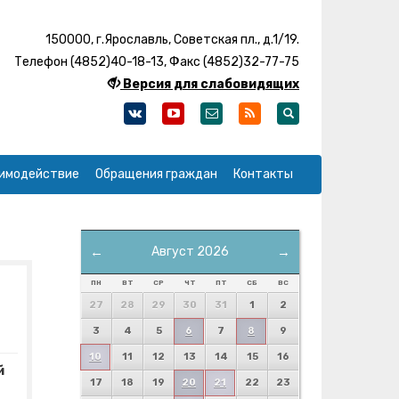
150000, г.Ярославль, Советская пл., д.1/19.
Телефон (4852)40-18-13, Факс (4852)32-77-75
Версия для слабовидящих
имодействие
Обращения граждан
Контакты
←
Август 2026
→
ПН
ВТ
СР
ЧТ
ПТ
СБ
ВС
27
28
29
30
31
1
2
3
4
5
6
7
8
9
10
11
12
13
14
15
16
й
17
18
19
20
21
22
23