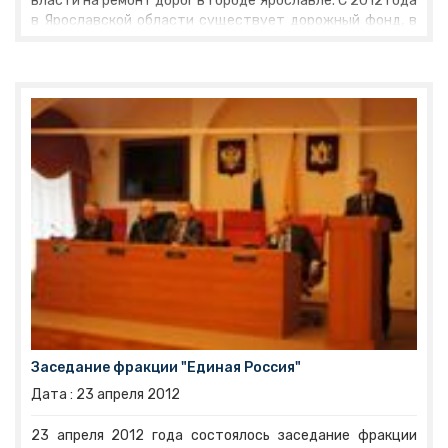
власти на ремонт дорог в городе Ярославле. С 2012 года
в Ярославской области существует дорожный фонд, в
котором аккумулируются поступления от акцизов на
топливо, автомобильный налог и некоторые другие
платежи. Ожидаемый объем средств фонда в 2012 году
– 3,95 миллиардов рублей. Это деньги на содержание и
ремонт всех областных дорог. «Накопившийся за
прошедшие годы недоремонт дорог составляет 95%, -
заявил замгубернатора
Андрей Епанешников
. – Даже
если не учитывать потребности ремонта
муниципальных и внутридворовых территорий нужно
порядка 19 миллиардов рублей».
Заседание фракции "Единая Россия"
Дата :
23
апреля
2012
23 апреля 2012 года состоялось заседание фракции