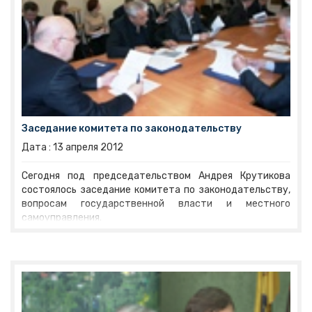
Заседание комитета по законодательству
Дата :
13
апреля
2012
Сегодня под председательством Андрея Крутикова
состоялось заседание комитета по законодательству,
вопросам государственной власти и местного
самоуправления.
Члены комитета рекомендовали Думе принять в первом
чтении законопроект «О внесении изменений в Закон
Ярославской области «Об отдельных вопросах
назначения и проведения референдума Ярославской
области и местного референдума», одобрили и приняли
ко второму чтению поправки в законодательные акты