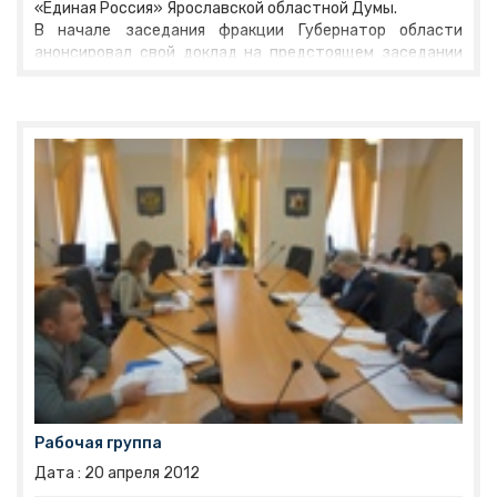
«Единая Россия» Ярославской областной Думы.
В начале заседания фракции Губернатор области
анонсировал свой доклад на предстоящем заседании
Думы о результатах деятельности Правительства
Ярославской области за 2011 год. Депутаты задали
Сергею Вахрукову уточняющие вопросы, касающиеся
поддержки сельских территорий, выделения средств
для ремонта внутридворовых территорий
многоквартирных домов, перспектив строительства
Карабулинской развязки и др.
Рабочая группа
Дата :
20
апреля
2012