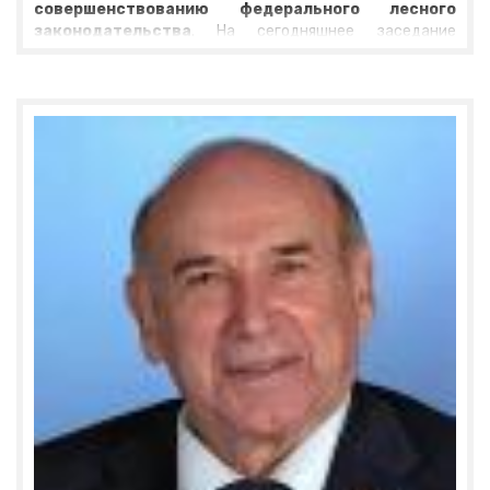
совершенствованию федерального лесного
законодательства
. На сегодняшнее заседание
парламентарии пригласили представителей
прокуратур – Ярославской областной и Ярославской
природоохранной. Вопросов к блюстителям
законодательства было много. Во-первых, депутаты
поинтересовались, разрешает ли действующая
редакция Лесного кодекса поручать лесничествам
исполнять полномочия по управлению и распоряжению
лесами. Дело в том, что управление лесами – право
федеральных властей, но эти полномочия центр
делегировал регионам.