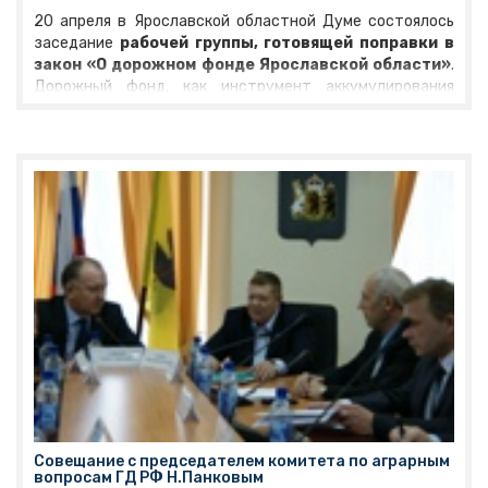
20 апреля в Ярославской областной Думе состоялось
заседание
рабочей группы, готовящей поправки в
закон «О дорожном фонде Ярославской области»
.
Дорожный фонд, как инструмент аккумулирования
средств для ремонта автотрасс, существует в регионе
с 1 января 2012 года. Однако в федеральное
законодательство в 2012 году уже внесены изменения,
которые потребовали корректировки и областного
закона. Именно над приведением в соответствие с
федеральным законодательством и трудилась сегодня
рабочая группа.
Совещание с председателем комитета по аграрным
вопросам ГД РФ Н.Панковым