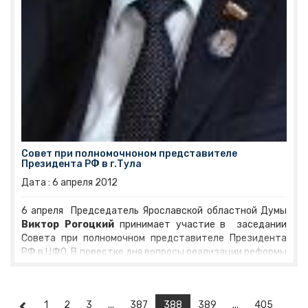
Совет при полномочноном представителе
Президента РФ в г.Тула
Дата :
6
апреля
2012
6 апреля Председатель Ярославской областной Думы
Виктор Рогоцкий
принимает участие в заседании
Совета при полномочном представителе Президента
РФ в ЦФО. В повестке дня вопросы реализации реформы
политической системы России, а также проблемы и
задачи сохранения историко-культурного значения на
территории регионов ЦФО. На заседание под
1
2
3
...
387
388
389
...
405
председательством Олега Говоруна приглашены