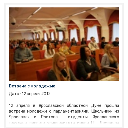
год, внесли изменения и дополнения в бюджет 2012
года, утвердили регламент работы контрольно-счетной
палаты, обсудили ряд других вопросов.
Встреча с молодежью
Дата :
12
апреля
2012
12 апреля в Ярославской областной Думе прошла
встреча молодежи с парламентариями. Школьники из
Ярославля и Ростова, студенты Ярославского
государственного университета имени П.Г. Демидова