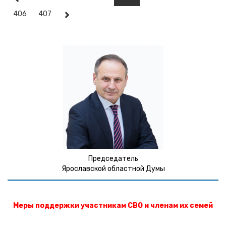
руководители законодательных собраний 16 областей
406
407
ЦФО. В ходе заседания с докладами выступят
представители комитетов Госдумы, члены ЦИК РФ,
директор Государственного мемориального и
природного заповедника «Музей-усадьба Л. Н. Толстого
«Ясная Поляна» Владимир Толстой.
Председатель
Ярославской областной Думы
Меры поддержки участникам СВО и членам их семей