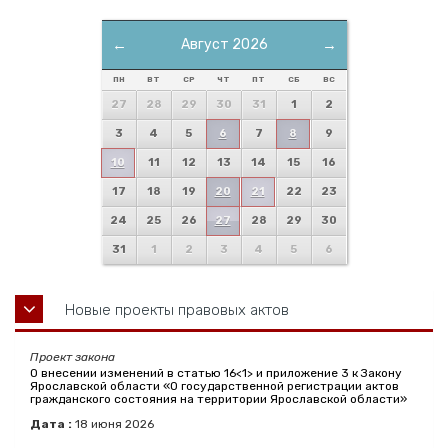
←
Август 2026
→
ПН
ВТ
СР
ЧТ
ПТ
СБ
ВС
27
28
29
30
31
1
2
3
4
5
6
7
8
9
10
11
12
13
14
15
16
17
18
19
20
21
22
23
24
25
26
27
28
29
30
31
1
2
3
4
5
6
Новые проекты правовых актов
Проект закона
О внесении изменений в статью 16<1> и приложение 3 к Закону
Ярославской области «О государственной регистрации актов
гражданского состояния на территории Ярославской области»
Дата :
18
июня
2026