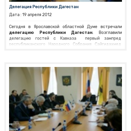
Делегация Республики Дагестан
Дата :
19
апреля
2012
Сегодня в Ярославской областной Думе встречали
делегацию Республики Дагестан
. Возглавили
делегацию гостей с Кавказа первый зампред
республиканского Народного Собрания Сайгидахмед
Ахмедов и депутат ГосДумы РФ
Рамазан
Абдулатипов
. «Такие встречи способствуют
пониманию проблем, того, что в данный момент нам
нужно. А нужна нам – дружба народов, - подчеркнул,
приветствуя гостей
Виктор Рогоцкий
. – Мы следим за
положением дел в вашей республике и сопереживаем. У
вас много проблем, связанных с вылазками
террористов. Но я уверен, благодаря нашим общим
усилиям мир и спокойствие придут на российскую
землю».