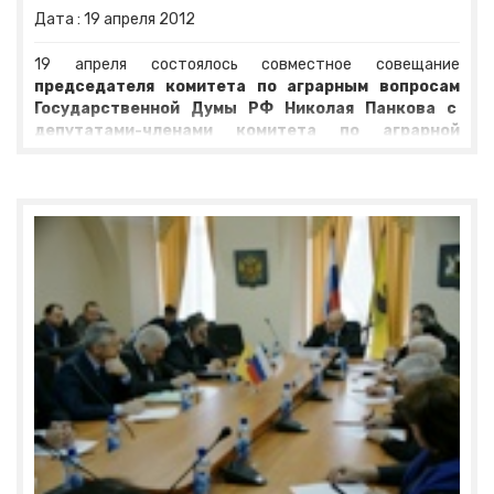
Дата :
19
апреля
2012
19 апреля состоялось совместное совещание
председателя комитета по аграрным вопросам
Государственной Думы РФ Николая Панкова с
депутатами-членами комитета по аграрной
политике, экологии и природопользованию
Ярославской областной Думы
. Панков отметил, что
поездки по регионам дают возможность увидеть, как на
практике идет реализация федеральных законов, какие
предложения и наработки есть у региональных
законотворцев, тех, кто ближе знаком с проблемами
работников сельского хозяйства.