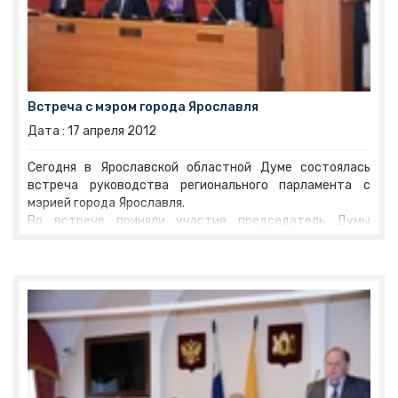
Встреча с мэром города Ярославля
Дата :
17
апреля
2012
Сегодня в Ярославской областной Думе состоялась
встреча руководства регионального парламента с
мэрией города Ярославля.
Во встрече приняли участие председатель Думы
Виктор Рогоцкий
, заместители председателя
Николай Александрычев и Евгений Заяшников
.
Мэрию областного центра представляли мэр города
Евгений Урлашов
и заместитель мэра
Дмитрий
Донсков
.