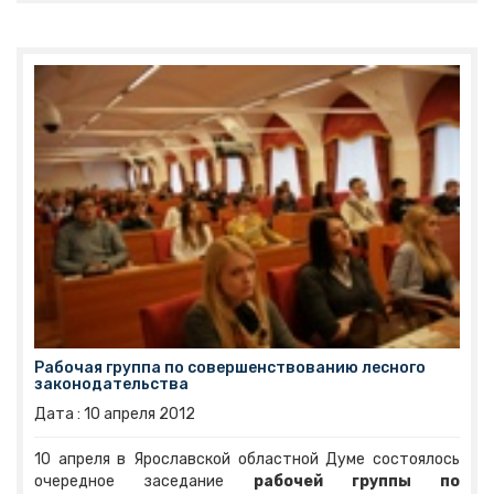
являются представителями Ярославской региональной
общественной организации поддержки гражданских
инициатив «Диалог». Цель объединения -
стимулирование общественно-политической
активности молодежи школьного возраста
посредством просвещения и личностного роста.
Рабочая группа по совершенствованию лесного
законодательства
Дата :
10
апреля
2012
10 апреля в Ярославской областной Думе состоялось
очередное заседание
рабочей группы по