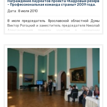
Награждение лауреатов проекта «Кадровый резерв
(представительными) органами государственной
– Профессиональная команда страны» 2009 года.
власти субъектов РФ (
Совет законодателей
). В ходе
заседания, которое состоится в Большом Кремлевском
Дата :
8
июля
2010
дворце, примет участие
президент России Дмитрий
Медведев
. Совет рассмотрит вопрос об опыте
8 июля председатель Ярославской областной Думы
деятельности субъектов Российской Федерации
в
Виктор Рогоцкий и заместитель председателя Николай
области противодействия коррупции
.
Александрычев приняли участие в церемонии
Совет законодателей - консультативный орган при
награждения лауреатов проекта «Кадровый резерв –
верхней палате парламента - с 2002 года
Профессиональная команда страны» 2009 года.
обеспечивает взаимодействие законодательных
органов субъектов РФ с палатами Федерального
Собрания и определяет основные направления развития
федерального и регионального законодательства.