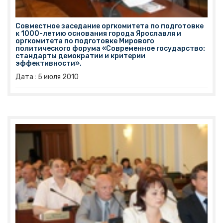
Совместное заседание оргкомитета по подготовке
к 1000-летию основания города Ярославля и
оргкомитета по подготовке Мирового
политического форума «Современное государство:
стандарты демократии и критерии
эффективности».
Дата :
5
июля
2010
Сегодня председатель Ярославской областной
Думы Виктор Рогоцкий принял участие в
совместном заседании оргкомитета по
подготовке к 1000-летию основания города
Ярославля и оргкомитета по подготовке Мирового
политического форума «Современное
государство: стандарты демократии и критерии
эффективности».