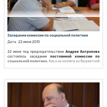
этике и регламенту
Дата :
22
июня
2010
Комиссия по депутатской деятельности, этике и
регламенту
под председательством
Александра
Сизова
подготовила ко второму чтению законопроект
«О гарантиях равенства политических партий,
Заседание комиссии по cоциальной политике
представленных в Ярославской областной Думе, при
Дата :
22
июня
2010
освещении их деятельности региональным телеканалом
и радиоканалом». Документ должен быть принят в
22 июня под председательством
Андрея Антропова
окончательной редакции уже на ближайшем заседании
состоялось заседание
постоянной комиссии по
Думы, предполагается, что он будет действовать уже с
социальной политике.
Как и их коллеги из бюджетной
октября этого года. Члены комиссии сформировали
комиссии, депутаты обсудили исполнение областного
перечень лиц, которых депутаты рекомендовали
бюджета за 2009 год, а также исполнение бюджета
наградить памятным знаком Ярославской областной
территориального фонда обязательного медицинского
Думы «1000 лет Ярославля». В тридцатку самых
страхования.
достойных вошли первая женщина-космонавт
Комиссия подготовила предложения по изменению
Валентина Терешкова, аниматор-«оскароносец»
федерального закона о дополнительных гарантиях по
Александр Петров, художник Николай Мухин и другие
социальной поддержке детей-сирот, оставшихся без
достойные ярославцы.
попечения родителей. В рамках соглашения между
Ярославской областной Думой и Советом Федерации