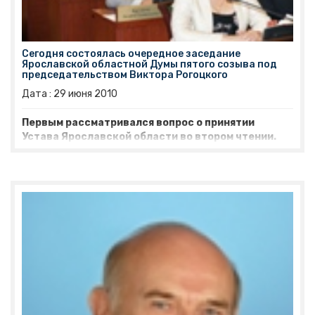
Сегодня состоялась очередное заседание
Ярославской областной Думы пятого созыва под
председательством Виктора Рогоцкого
Дата :
29
июня
2010
Первым рассматривался вопрос о принятии
Устава Ярославской области во втором чтении.
При обсуждении поправок, отклоненных
комиссией по законодательству, возникла
дополнительная дискуссия между депутатами
разных фракций по принципу выборов в
областную Думу. Часть депутатов настаивала на
проведении выборов только по партийным
спискам, что ранее не было поддержано
профильной комиссией.