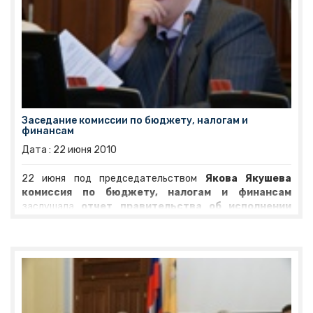
РФ планируется, что законопроект будет
консолидировано внесен в Государственную Думу.
Заседание комиссии по бюджету, налогам и
финансам
Дата :
22
июня
2010
22 июня под председательством
Якова Якушева
комиссия по бюджету, налогам и финансам
заслушала
отчет правительства об исполнении
областного бюджета за 2009 год.
Заместитель
губернатора области – директор департамента
финансов
Анатолий Федоров
не ограничился
докладом итоговых цифр прошлогоднего бюджета. «По
итогам 5 месяцев нынешнего года в консолидированный
бюджет области поступило 14,2 миллиарда рублей. По
сравнению с прошлым годом увеличили платежи