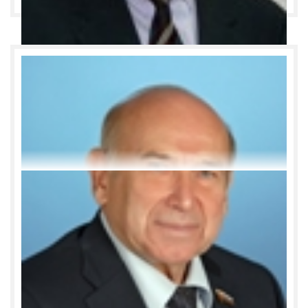
Совещание по вопросу о бесплатном
предоставлении гражданам земельных участков в
собственность
Дата :
23
июля
2010
23 июля 2010 года Заместитель Председателя
Ярославской областной Думы Николай Александрычев
провёл совещание по вопросу внесения изменений в
закон Ярославской области о бесплатном
предоставлении в собственность граждан земельных
участков. В работе совещания приняли участие
депутаты областной Думы, сотрудники Правительства
области и профильных областных департаментов.