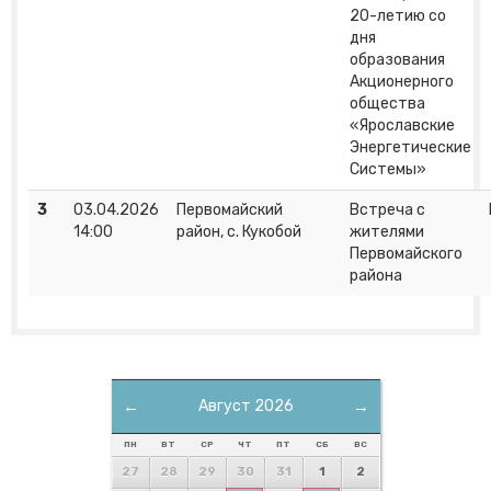
20-летию со
дня
образования
Акционерного
общества
«Ярославские
Энергетические
Системы»
3
03.04.2026
Первомайский
Встреча с
14:00
район, с. Кукобой
жителями
Первомайского
района
←
Август 2026
→
ПН
ВТ
СР
ЧТ
ПТ
СБ
ВС
27
28
29
30
31
1
2