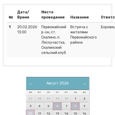
Дата/
Место
№
Время
проведения
Название
Ответ
1
20.02.2026
Первомайский
Встреча с
Боровиц
13:00
р-он, ст.
жителями
Скалино, п.
Первомайского
Лесоучастка,
района
Скалинский
сельский клуб
←
Август 2026
→
ПН
ВТ
СР
ЧТ
ПТ
СБ
ВС
27
28
29
30
31
1
2
3
4
5
6
7
8
9
10
11
12
13
14
15
16