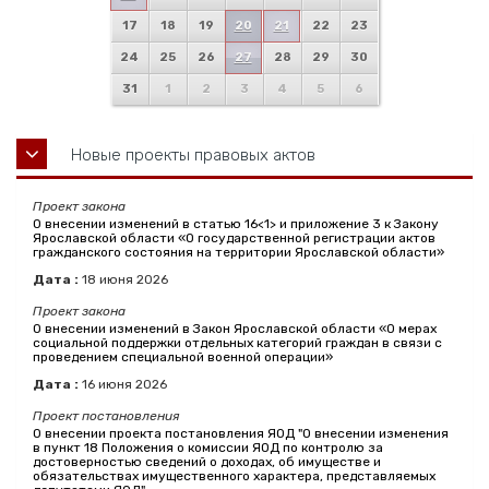
17
18
19
20
21
22
23
24
25
26
27
28
29
30
31
1
2
3
4
5
6
Новые проекты правовых актов
Проект закона
О внесении изменений в статью 16<1> и приложение 3 к Закону
Ярославской области «О государственной регистрации актов
гражданского состояния на территории Ярославской области»
Дата :
18
июня
2026
Проект закона
О внесении изменений в Закон Ярославской области «О мерах
социальной поддержки отдельных категорий граждан в связи с
проведением специальной военной операции»
Дата :
16
июня
2026
Проект постановления
О внесении проекта постановления ЯОД "О внесении изменения
в пункт 18 Положения о комиссии ЯОД по контролю за
достоверностью сведений о доходах, об имуществе и
обязательствах имущественного характера, представляемых