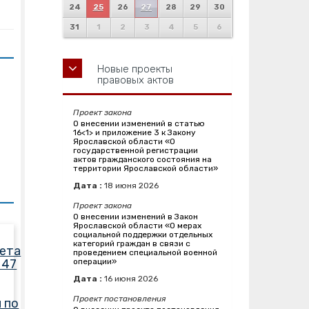
24
25
26
27
28
29
30
31
1
2
3
4
5
6
Новые проекты
правовых актов
Проект закона
О внесении изменений в статью
16<1> и приложение 3 к Закону
Ярославской области «О
государственной регистрации
актов гражданского состояния на
территории Ярославской области»
Дата :
18
июня
2026
Проект закона
О внесении изменений в Закон
Ярославской области «О мерах
социальной поддержки отдельных
категорий граждан в связи с
ета
проведением специальной военной
 47
операции»
Дата :
16
июня
2026
Проект постановления
 по