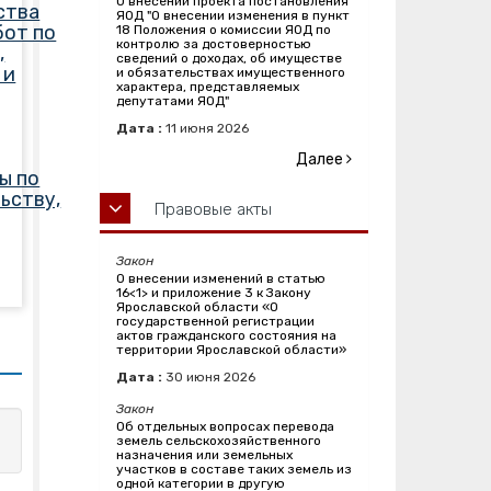
О внесении проекта постановления
ства
ЯОД "О внесении изменения в пункт
бот по
18 Положения о комиссии ЯОД по
контролю за достоверностью
,
сведений о доходах, об имуществе
 и
и обязательствах имущественного
характера, представляемых
депутатами ЯОД"
Дата :
11
июня
2026
Далее
ы по
ьству,
Правовые акты
Закон
О внесении изменений в статью
16<1> и приложение 3 к Закону
Ярославской области «О
государственной регистрации
актов гражданского состояния на
территории Ярославской области»
Дата :
30
июня
2026
Закон
Об отдельных вопросах перевода
земель сельскохозяйственного
назначения или земельных
участков в составе таких земель из
одной категории в другую