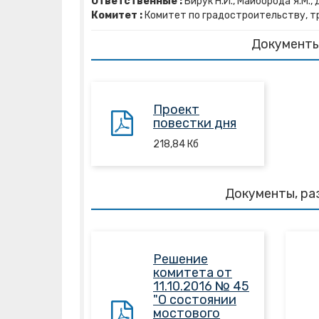
Ответственные :
Бирук Н.И., Майборода Я.М., 
Комитет :
Комитет по градостроительству, т
Документы
Проект
повестки дня
218,84
Кб
Документы, ра
Решение
комитета от
11.10.2016 № 45
"О состоянии
мостового