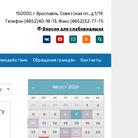
150000, г.Ярославль, Советская пл., д.1/19.
Телефон (4852)40-18-13, Факс (4852)32-77-75
Версия для слабовидящих
имодействие
Обращения граждан
Контакты
←
Август 2026
→
ПН
ВТ
СР
ЧТ
ПТ
СБ
ВС
27
28
29
30
31
1
2
ту
3
4
5
6
7
8
9
10
11
12
13
14
15
16
17
18
19
20
21
22
23