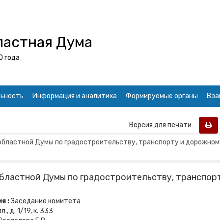
ластная Дума
0 года
ьность
Информация и аналитика
Формируемые органы
Вза
Версия для печати:
бластной Думы по градостроительству, транспор
я :
Заседание комитета
, д. 1/19, к. 333