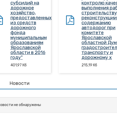
субсидий на
контролю каче
дорожное
выполнения ра
хозяйство,
строительству
предоставленных
реконструкции
из средств
содержанию
дорожного
автодорог при
фонда
комитете
муниципальным
Ярославской
образованиям
областной Дум
Ярославской
градостроител
области в 2016
транспорту и
году"
дорожному х
401,97
Кб
215,19
Кб
Новости
овости не обнаружены