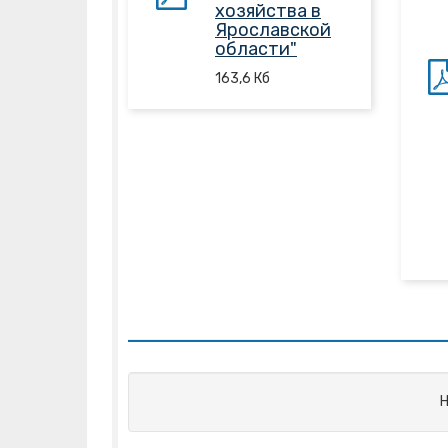
хозяйства в
Ярославской
области"
163,6
Кб
Н