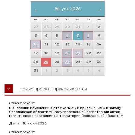
←
Август 2026
→
ПН
ВТ
СР
ЧТ
ПТ
СБ
ВС
27
28
29
30
31
1
2
3
4
5
6
7
8
9
10
11
12
13
14
15
16
17
18
19
20
21
22
23
24
25
26
27
28
29
30
31
1
2
3
4
5
6
Новые проекты правовых актов
Проект закона
О внесении изменений в статью 16<1> и приложение 3 к Закону
Ярославской области «О государственной регистрации актов
гражданского состояния на территории Ярославской области»
Дата :
18
июня
2026
Проект закона