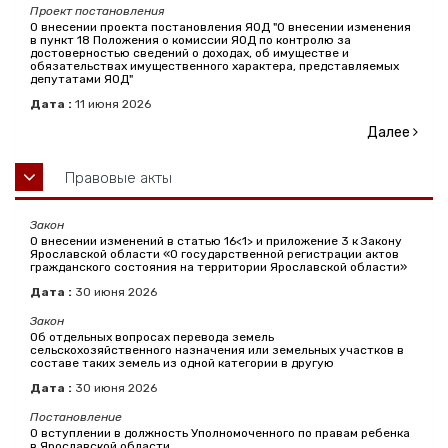
Проект постановления
О внесении проекта постановления ЯОД "О внесении изменения
в пункт 18 Положения о комиссии ЯОД по контролю за
достоверностью сведений о доходах, об имуществе и
обязательствах имущественного характера, представляемых
депутатами ЯОД"
Дата :
11
июня
2026
Далее
Правовые акты
Закон
О внесении изменений в статью 16<1> и приложение 3 к Закону
Ярославской области «О государственной регистрации актов
гражданского состояния на территории Ярославской области»
Дата :
30
июня
2026
Закон
Об отдельных вопросах перевода земель
сельскохозяйственного назначения или земельных участков в
составе таких земель из одной категории в другую
Дата :
30
июня
2026
Постановление
О вступлении в должность Уполномоченного по правам ребенка
в Ярославской области