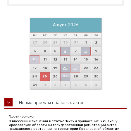
←
Август 2026
→
ПН
ВТ
СР
ЧТ
ПТ
СБ
ВС
27
28
29
30
31
1
2
3
4
5
6
7
8
9
10
11
12
13
14
15
16
17
18
19
20
21
22
23
24
25
26
27
28
29
30
31
1
2
3
4
5
6
Новые проекты правовых актов
Проект закона
О внесении изменений в статью 16<1> и приложение 3 к Закону
Ярославской области «О государственной регистрации актов
гражданского состояния на территории Ярославской области»