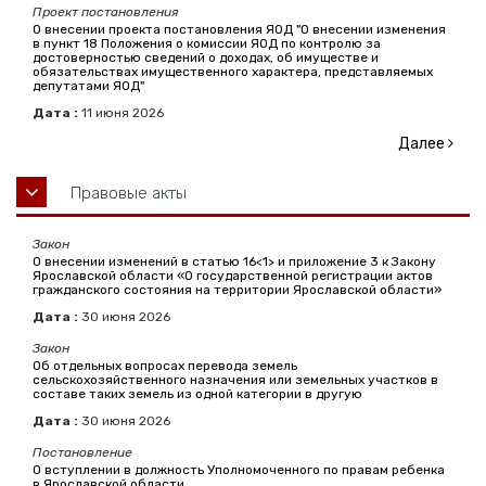
Проект постановления
О внесении проекта постановления ЯОД "О внесении изменения
в пункт 18 Положения о комиссии ЯОД по контролю за
достоверностью сведений о доходах, об имуществе и
обязательствах имущественного характера, представляемых
депутатами ЯОД"
Дата :
11
июня
2026
Далее
Правовые акты
Закон
О внесении изменений в статью 16<1> и приложение 3 к Закону
Ярославской области «О государственной регистрации актов
гражданского состояния на территории Ярославской области»
Дата :
30
июня
2026
Закон
Об отдельных вопросах перевода земель
сельскохозяйственного назначения или земельных участков в
составе таких земель из одной категории в другую
Дата :
30
июня
2026
Постановление
О вступлении в должность Уполномоченного по правам ребенка
в Ярославской области