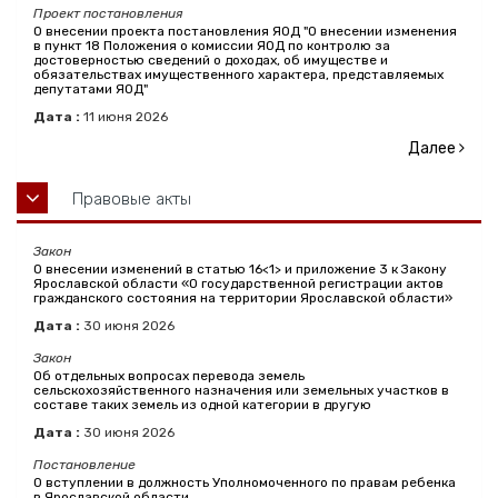
Проект постановления
О внесении проекта постановления ЯОД "О внесении изменения
в пункт 18 Положения о комиссии ЯОД по контролю за
достоверностью сведений о доходах, об имуществе и
обязательствах имущественного характера, представляемых
депутатами ЯОД"
Дата :
11
июня
2026
Далее
Правовые акты
Закон
О внесении изменений в статью 16<1> и приложение 3 к Закону
Ярославской области «О государственной регистрации актов
гражданского состояния на территории Ярославской области»
Дата :
30
июня
2026
Закон
Об отдельных вопросах перевода земель
сельскохозяйственного назначения или земельных участков в
составе таких земель из одной категории в другую
Дата :
30
июня
2026
Постановление
О вступлении в должность Уполномоченного по правам ребенка
в Ярославской области