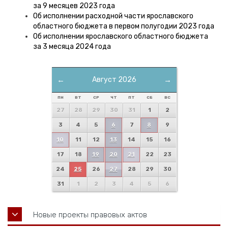
за 9 месяцев 2023 года
Об исполнении расходной части ярославского
областного бюджета в первом полугодии 2023 года
Об исполнении ярославского областного бюджета
за 3 месяца 2024 года
←
Август 2026
→
ПН
ВТ
СР
ЧТ
ПТ
СБ
ВС
27
28
29
30
31
1
2
3
4
5
6
7
8
9
10
11
12
13
14
15
16
17
18
19
20
21
22
23
24
25
26
27
28
29
30
31
1
2
3
4
5
6
Новые проекты правовых актов