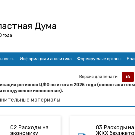
ластная Дума
0 года
ьность
Информация и аналитика
Формируемые органы
Вза
Версия для печати:
кации регионов ЦФО по итогам 2025 года (сопоставител
 и подушевое исполнение).
лнительные материалы
02 Расходы на
03 Расходы на
экономику
ЖКХ бюджето