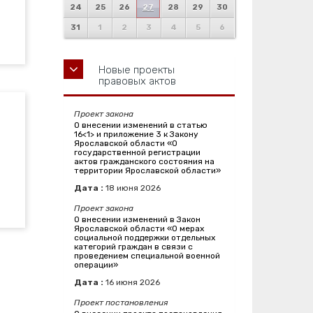
24
25
26
27
28
29
30
31
1
2
3
4
5
6
Новые проекты
правовых актов
Проект закона
О внесении изменений в статью
16<1> и приложение 3 к Закону
Ярославской области «О
государственной регистрации
актов гражданского состояния на
территории Ярославской области»
Дата :
18
июня
2026
Проект закона
О внесении изменений в Закон
Ярославской области «О мерах
социальной поддержки отдельных
категорий граждан в связи с
проведением специальной военной
операции»
Дата :
16
июня
2026
Проект постановления