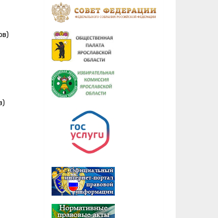
ов)
в)