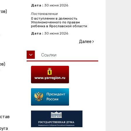
Дата :
30
июня
2026
тов)
Постановление
О вступлении в должность
Уполномоченного по правам
ребенка в Ярославской области
Дата :
30
июня
2026
и
Далее
Ссылки
ов)
и
остав
руга