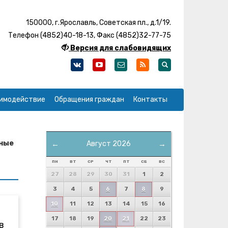
150000, г.Ярославль, Советская пл., д.1/19.
Телефон (4852)40-18-13, Факс (4852)32-77-75
Версия для слабовидящих
имодействие
Обращения граждан
Контакты
ьные
←
Август 2026
→
ПН
ВТ
СР
ЧТ
ПТ
СБ
ВС
27
28
29
30
31
1
2
3
4
5
6
7
8
9
10
11
12
13
14
15
16
17
18
19
20
21
22
23
в