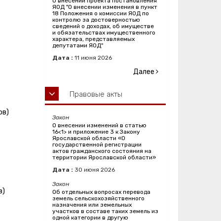
О внесении проекта постановления
ЯОД "О внесении изменения в пункт
18 Положения о комиссии ЯОД по
контролю за достоверностью
сведений о доходах, об имуществе
и обязательствах имущественного
характера, представляемых
депутатами ЯОД"
Дата :
11
июня
2026
Далее
Правовые акты
ов)
Закон
О внесении изменений в статью
16<1> и приложение 3 к Закону
Ярославской области «О
государственной регистрации
актов гражданского состояния на
территории Ярославской области»
Дата :
30
июня
2026
Закон
в)
Об отдельных вопросах перевода
земель сельскохозяйственного
назначения или земельных
участков в составе таких земель из
одной категории в другую