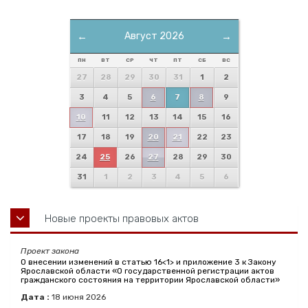
←
Август 2026
→
ПН
ВТ
СР
ЧТ
ПТ
СБ
ВС
27
28
29
30
31
1
2
3
4
5
6
7
8
9
10
11
12
13
14
15
16
17
18
19
20
21
22
23
24
25
26
27
28
29
30
31
1
2
3
4
5
6
Новые проекты правовых актов
Проект закона
О внесении изменений в статью 16<1> и приложение 3 к Закону
Ярославской области «О государственной регистрации актов
гражданского состояния на территории Ярославской области»
Дата :
18
июня
2026