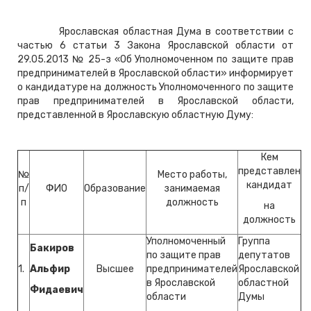
Ярославская областная Дума в соответствии с
частью 6 статьи 3 Закона Ярославской области от
29.05.2013 № 25-з «Об Уполномоченном по защите прав
предпринимателей в Ярославской области» информирует
о кандидатуре на должность Уполномоченного по защите
прав предпринимателей в Ярославской области,
представленной в Ярославскую областную Думу:
Кем
представлен
№
Место работы,
кандидат
п/
ФИО
Образование
занимаемая
п
должность
на
должность
Уполномоченный
Группа
Бакиров
по защите прав
депутатов
1.
Альфир
Высшее
предпринимателей
Ярославской
в Ярославской
областной
Фидаевич
области
Думы