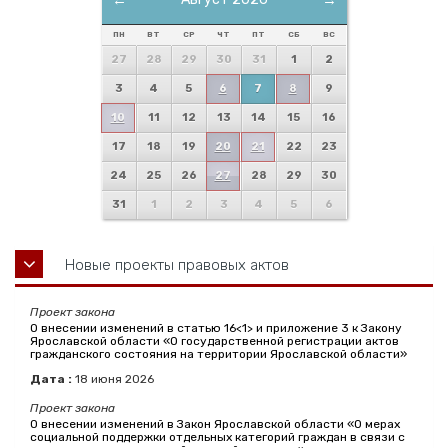
←
→
ПН
ВТ
СР
ЧТ
ПТ
СБ
ВС
27
28
29
30
31
1
2
3
4
5
6
7
8
9
10
11
12
13
14
15
16
17
18
19
20
21
22
23
24
25
26
27
28
29
30
31
1
2
3
4
5
6
Новые проекты правовых актов
Проект закона
О внесении изменений в статью 16<1> и приложение 3 к Закону
Ярославской области «О государственной регистрации актов
гражданского состояния на территории Ярославской области»
Дата :
18
июня
2026
Проект закона
О внесении изменений в Закон Ярославской области «О мерах
социальной поддержки отдельных категорий граждан в связи с