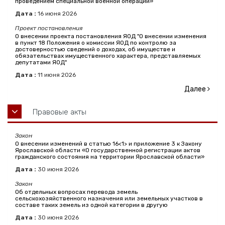
проведением специальной военной операции»
Дата :
16
июня
2026
Проект постановления
О внесении проекта постановления ЯОД "О внесении изменения
в пункт 18 Положения о комиссии ЯОД по контролю за
достоверностью сведений о доходах, об имуществе и
обязательствах имущественного характера, представляемых
депутатами ЯОД"
Дата :
11
июня
2026
Далее
Правовые акты
Закон
О внесении изменений в статью 16<1> и приложение 3 к Закону
Ярославской области «О государственной регистрации актов
гражданского состояния на территории Ярославской области»
Дата :
30
июня
2026
Закон
Об отдельных вопросах перевода земель
сельскохозяйственного назначения или земельных участков в
составе таких земель из одной категории в другую
Дата :
30
июня
2026