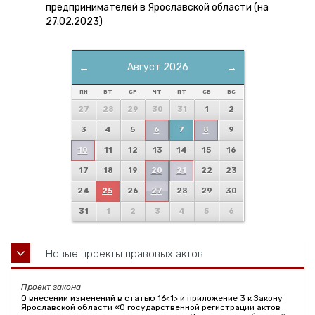
предпринимателей в Ярославской области (на
27.02.2023)
←
Август 2026
→
ПН
ВТ
СР
ЧТ
ПТ
СБ
ВС
27
28
29
30
31
1
2
3
4
5
6
7
8
9
10
11
12
13
14
15
16
17
18
19
20
21
22
23
24
25
26
27
28
29
30
31
1
2
3
4
5
6
Новые проекты правовых актов
Проект закона
О внесении изменений в статью 16<1> и приложение 3 к Закону
Ярославской области «О государственной регистрации актов