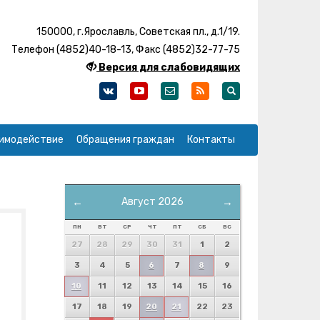
150000, г.Ярославль, Советская пл., д.1/19.
Телефон (4852)40-18-13, Факс (4852)32-77-75
Версия для слабовидящих
имодействие
Обращения граждан
Контакты
←
Август 2026
→
ПН
ВТ
СР
ЧТ
ПТ
СБ
ВС
27
28
29
30
31
1
2
3
4
5
6
7
8
9
10
11
12
13
14
15
16
17
18
19
20
21
22
23