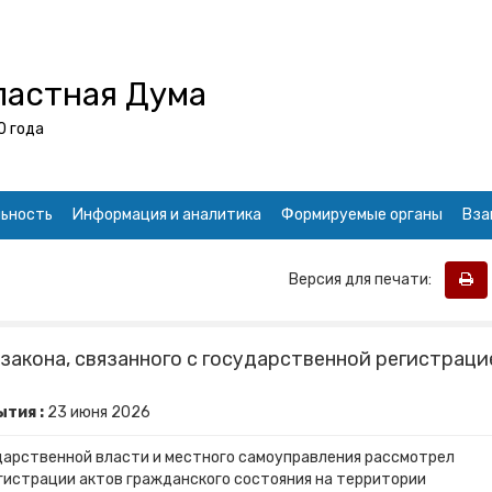
ластная Дума
0 года
ьность
Информация и аналитика
Формируемые органы
Вза
Версия для печати:
закона, связанного с государственной регистраци
тия :
23
июня
2026
дарственной власти и местного самоуправления рассмотрел
егистрации актов гражданского состояния на территории