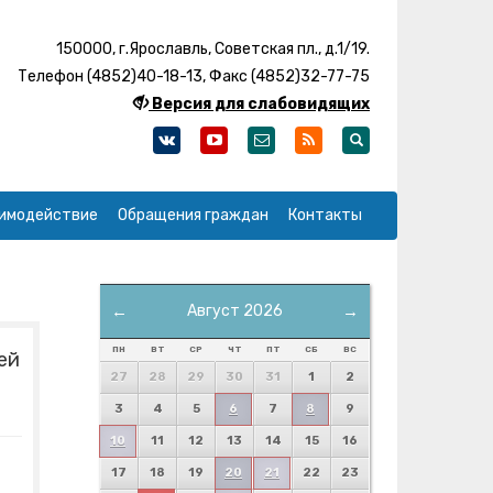
150000, г.Ярославль, Советская пл., д.1/19.
Телефон (4852)40-18-13, Факс (4852)32-77-75
Версия для слабовидящих
имодействие
Обращения граждан
Контакты
←
Август 2026
→
ПН
ВТ
СР
ЧТ
ПТ
СБ
ВС
ей
27
28
29
30
31
1
2
3
4
5
6
7
8
9
10
11
12
13
14
15
16
17
18
19
20
21
22
23