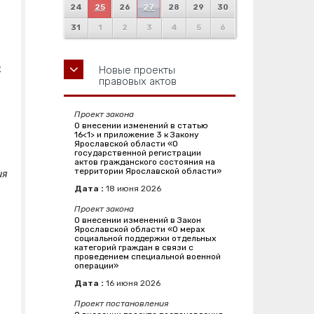
24
25
26
27
28
29
30
31
1
2
3
4
5
6
х
Новые проекты
правовых актов
Проект закона
О внесении изменений в статью
16<1> и приложение 3 к Закону
Ярославской области «О
государственной регистрации
актов гражданского состояния на
территории Ярославской области»
ия
Дата :
18
июня
2026
Проект закона
О внесении изменений в Закон
Ярославской области «О мерах
социальной поддержки отдельных
категорий граждан в связи с
проведением специальной военной
операции»
Дата :
16
июня
2026
Проект постановления