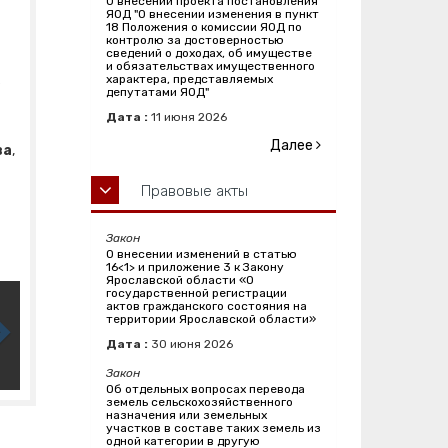
О внесении проекта постановления
ЯОД "О внесении изменения в пункт
18 Положения о комиссии ЯОД по
контролю за достоверностью
сведений о доходах, об имуществе
и обязательствах имущественного
,
характера, представляемых
депутатами ЯОД"
Дата :
11
июня
2026
Далее
ва
,
Правовые акты
Закон
О внесении изменений в статью
16<1> и приложение 3 к Закону
Ярославской области «О
государственной регистрации
актов гражданского состояния на
территории Ярославской области»
Дата :
30
июня
2026
Закон
Об отдельных вопросах перевода
земель сельскохозяйственного
назначения или земельных
участков в составе таких земель из
одной категории в другую