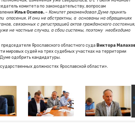
 полномочия, изменения уже свершились, и с 1 июля начинает
седатель комитета по законодательству, вопросам
авления
Илья Осипов.
– Комитет рекомендовал Думе принять
ли опасения. И они не абстрактны, а основаны на обращениях
ганов, связанных с регистрацией актов гражданского состояния
уже не частные случаи, а сбои системы, поэтому необходимо
 председателя Ярославского областного суда
Виктора Малахо
и мировых судей на трех судебных участках на территории
 Думе одобрить кандидатуры.
государственных должностях Ярославской области».