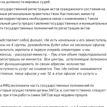
 на должности мировых судей.
государственной регистрации актов гражданского состояния на
ные региональным правительством. Как пояснил, министр
ная корректировка необходима в связи с изменением с 1 июля
льный центр предоставления государственных и муниципальны
сть государственных полномочий по регистрации актов
едставляет собой филиал, где есть начальник и его заместитель.
сы на 4 группы, руководитель будет один на несколько офисов.
еличить зарплаты в первую очередь операторам, и мы
кансии,
- рассказал министр.
– При этом объем территориальной
регистрации не меняется. Все центры, исполняющие полномоч
ют функционировать по своим адресам, количество
ступность услуг не снижается. Там, где сейчас оказываются
тояния, таких офисов у нас 12, в этих офисах эти услуги и
на МФЦ возложена часть государственных полномочий по
оторые осуществляли органы ЗАГСа, и, соответственно, следует
в, при этом работа самих ЗАГСов еще недавно прошла