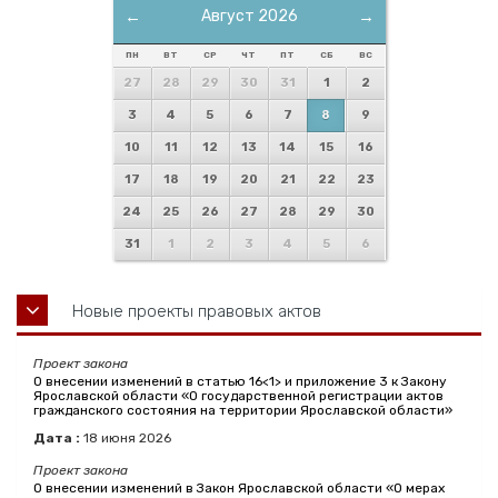
←
Август 2026
→
ПН
ВТ
СР
ЧТ
ПТ
СБ
ВС
27
28
29
30
31
1
2
3
4
5
6
7
8
9
10
11
12
13
14
15
16
17
18
19
20
21
22
23
24
25
26
27
28
29
30
31
1
2
3
4
5
6
Новые проекты правовых актов
Проект закона
О внесении изменений в статью 16<1> и приложение 3 к Закону
Ярославской области «О государственной регистрации актов
гражданского состояния на территории Ярославской области»
Дата :
18
июня
2026
Проект закона
О внесении изменений в Закон Ярославской области «О мерах