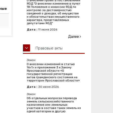
О внесении проекта постановления
ЯОД "О внесении изменения в пункт
18 Положения о комиссии ЯОД по
ные
контролю за достоверностью
сведений о доходах, об имуществе
и обязательствах имущественного
характера, представляемых
депутатами ЯОД"
Дата :
11
июня
2026
Далее
Правовые акты
Закон
О внесении изменений в статью
16<1> и приложение 3 к Закону
Ярославской области «О
государственной регистрации
актов гражданского состояния на
территории Ярославской области»
Дата :
30
июня
2026
Закон
Об отдельных вопросах перевода
земель сельскохозяйственного
назначения или земельных
участков в составе таких земель из
одной категории в другую