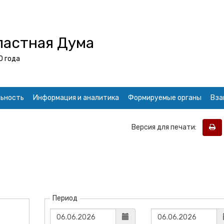
ластная Дума
0 года
ьность
Информация и аналитика
Формируемые органы
Вза
Версия для печати:
Период