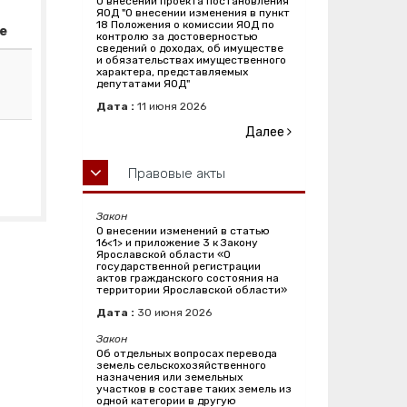
О внесении проекта постановления
ЯОД "О внесении изменения в пункт
18 Положения о комиссии ЯОД по
е
контролю за достоверностью
сведений о доходах, об имуществе
и обязательствах имущественного
характера, представляемых
депутатами ЯОД"
Дата :
11
июня
2026
Далее
Правовые акты
Закон
О внесении изменений в статью
16<1> и приложение 3 к Закону
Ярославской области «О
государственной регистрации
актов гражданского состояния на
территории Ярославской области»
Дата :
30
июня
2026
Закон
Об отдельных вопросах перевода
земель сельскохозяйственного
назначения или земельных
участков в составе таких земель из
одной категории в другую