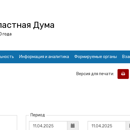
ластная Дума
0 года
ьность
Информация и аналитика
Формируемые органы
Вза
Версия для печати:
Период