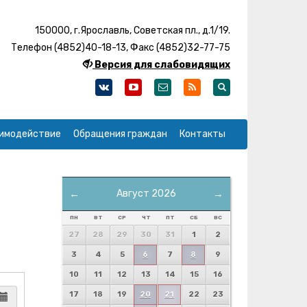
150000, г.Ярославль, Советская пл., д.1/19.
Телефон (4852)40-18-13, Факс (4852)32-77-75
Версия для слабовидящих
имодействие
Обращения граждан
Контакты
←
Август 2026
→
ПН
ВТ
СР
ЧТ
ПТ
СБ
ВС
27
28
29
30
31
1
2
3
4
5
6
7
8
9
10
11
12
13
14
15
16
17
18
19
20
21
22
23