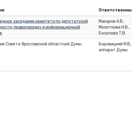
ие
Ответственны
едное заседание комитета по депутатской
Макаров А.В.,
ности, правопорядку и информационной
Молоткова Н.В.,
е
Базунова Т.В.
ие Совета Ярославской областной Думы
Боровицкий М.В.,
аппарат Думы