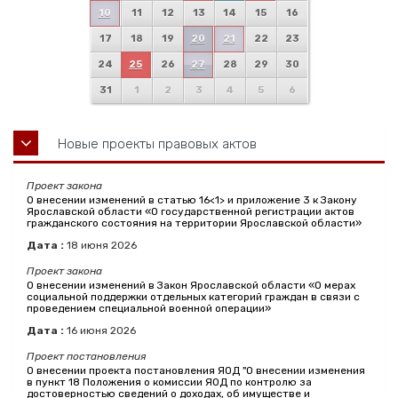
10
11
12
13
14
15
16
17
18
19
20
21
22
23
24
25
26
27
28
29
30
31
1
2
3
4
5
6
Новые проекты правовых актов
Проект закона
О внесении изменений в статью 16<1> и приложение 3 к Закону
Ярославской области «О государственной регистрации актов
гражданского состояния на территории Ярославской области»
Дата :
18
июня
2026
Проект закона
О внесении изменений в Закон Ярославской области «О мерах
социальной поддержки отдельных категорий граждан в связи с
проведением специальной военной операции»
Дата :
16
июня
2026
Проект постановления
О внесении проекта постановления ЯОД "О внесении изменения
в пункт 18 Положения о комиссии ЯОД по контролю за
достоверностью сведений о доходах, об имуществе и