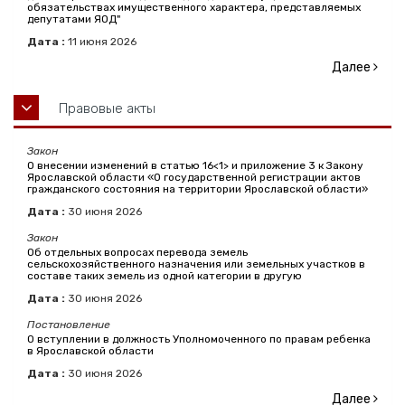
обязательствах имущественного характера, представляемых
депутатами ЯОД"
Дата :
11
июня
2026
Далее
Правовые акты
Закон
О внесении изменений в статью 16<1> и приложение 3 к Закону
Ярославской области «О государственной регистрации актов
гражданского состояния на территории Ярославской области»
Дата :
30
июня
2026
Закон
Об отдельных вопросах перевода земель
сельскохозяйственного назначения или земельных участков в
составе таких земель из одной категории в другую
Дата :
30
июня
2026
Постановление
О вступлении в должность Уполномоченного по правам ребенка
в Ярославской области
Дата :
30
июня
2026
Далее