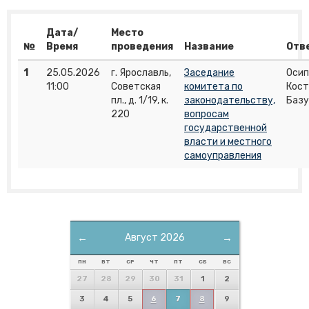
Дата/
Место
№
Время
проведения
Название
Отв
1
25.05.2026
г. Ярославль,
Заседание
Осип
11:00
Советская
комитета по
Кост
пл., д. 1/19, к.
законодательству,
Базу
220
вопросам
государственной
власти и местного
самоуправления
←
Август 2026
→
ПН
ВТ
СР
ЧТ
ПТ
СБ
ВС
27
28
29
30
31
1
2
3
4
5
6
7
8
9