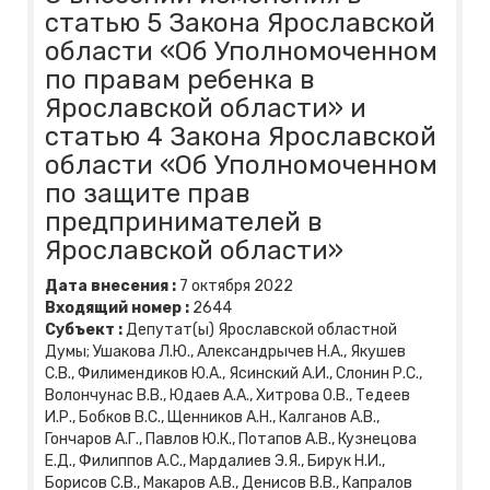
статью 5 Закона Ярославской
области «Об Уполномоченном
по правам ребенка в
Ярославской области» и
статью 4 Закона Ярославской
области «Об Уполномоченном
по защите прав
предпринимателей в
Ярославской области»
Дата внесения :
7
октября
2022
Входящий номер :
2644
Субъект :
Депутат(ы) Ярославской областной
Думы; Ушакова Л.Ю., Александрычев Н.А., Якушев
С.В., Филимендиков Ю.А., Ясинский А.И., Слонин Р.С.,
Волончунас В.В., Юдаев А.А., Хитрова О.В., Тедеев
И.Р., Бобков В.С., Щенников А.Н., Калганов А.В.,
Гончаров А.Г., Павлов Ю.К., Потапов А.В., Кузнецова
Е.Д., Филиппов А.С., Мардалиев Э.Я., Бирук Н.И.,
Борисов С.В., Макаров А.В., Денисов В.В., Капралов