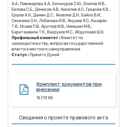
А.А., Пивоварова А.А., Белокуров С.Ю., Осипов И.В.,
Белова С.Б., Денисов А.В., Киселев А.С., Гриднев К.В.,
Ершов А.Н., Демин Д.С., Яковлев Д.Н., Байло В.И.,
Секачева О.Н., Лобанова И.В., Якушев Я.С., Казарян
Т.В., Исаев П.В., Круглов И.В., Никешин М.В.,
Бараташвили Т.К., Вахруков М.С., Абдуллаев Ш.К.
Профильный комитет :
Комитет по
законодательству, вопросам государственной
власти и местного самоуправления
Статус :
Принято Думой
Комплект документов при
внесении
167,19
Кб
Сведения о проекте правового акта