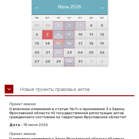
←
Июль 2026
→
ПН
ВТ
СР
ЧТ
ПТ
СБ
ВС
29
30
1
2
3
4
5
6
7
8
9
10
11
12
13
14
15
16
17
18
19
20
21
22
23
24
25
26
27
28
29
30
31
1
2
Новые проекты правовых актов
Проект закона
О внесении изменений в статью 16<1> и приложение 3 к Закону
Ярославской области «О государственной регистрации актов
гражданского состояния на территории Ярославской области»
Дата :
18
июня
2026
Проект закона
О внесении изменений в Закон Ярославской области «О мерах