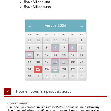
Дума VII созыва
Дума VIII созыва
←
Август 2026
→
ПН
ВТ
СР
ЧТ
ПТ
СБ
ВС
27
28
29
30
31
1
2
3
4
5
6
7
8
9
10
11
12
13
14
15
16
17
18
19
20
21
22
23
24
25
26
27
28
29
30
31
1
2
3
4
5
6
Новые проекты правовых актов
Проект закона
О внесении изменений в статью 16<1> и приложение 3 к Закону
Ярославской области «О государственной регистрации актов