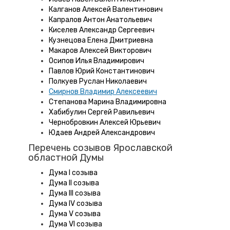
Калганов Алексей Валентинович
Капралов Антон Анатольевич
Киселев Александр Сергеевич
Кузнецова Елена Дмитриевна
Макаров Алексей Викторович
Осипов Илья Владимирович
Павлов Юрий Константинович
Полкуев Руслан Николаевич
Смирнов Владимир Алексеевич
Степанова Марина Владимировна
Хабибулин Сергей Равильевич
Чернобровкин Алексей Юрьевич
Юдаев Андрей Александрович
Перечень созывов Ярославской
областной Думы
Дума I созыва
Дума II созыва
Дума III созыва
Дума IV созыва
Дума V созыва
Дума VI созыва