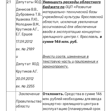
2.1
Депутаты ЯОД:
Уменьшить расходы областного
бюджета по
ОЦП «Развитие
Денисов В.В.,
материально-технической базы
Дубровина Т.В.,
учреждений культуры Ярославской
Ушакова Л.Ю.,
области», исключив увеличение
Молодкин В.М.,
ассигнований для обеспечения
Крутиков А.Г.,
ввода в эксплуатацию концертно-
Е.Г. Ершов
зрелищного центра г. Ярославль,
в
17.09.2012
сумме 146 млн. руб.
вх. № 2189
и
Внести соотв. изменения в
текстовую часть и
приложения к
Депутат ЯОД:
законопроекту.
Крутиков А.Г.
20.09.2012
вх. № 2255
Заключение
Отклонить.
Средства в сумме 146
млн. рублей необходимы для ввода
Правительства
концертно-зрелищного центра в
области
эксплуатацию (планируемый срок