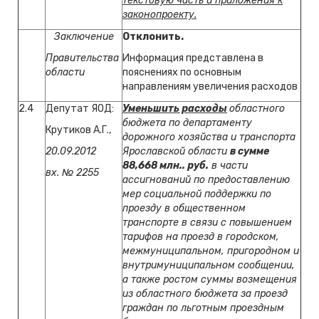
текстовую часть и приложения к
законопроекту.
Заключение
Отклонить.
Правительства
Информация представлена в
области
пояснениях по основным
направлениям увеличения расходов
2.4
Депутат ЯОД:
Уменьшить расходы
областного
бюджета по департаменту
Крутиков А.Г.,
дорожного хозяйства и транспорта
20.09.2012
Ярославской области
в сумме
88,668 млн.. руб.
в части
вх. № 2255
ассигнований по предоставлению
мер социальной поддержки по
проезду в общественном
транспорте в связи с повышением
тарифов на проезд в городском,
межмуниципальном, пригородном и
внутримуниципальном сообщении,
а также ростом суммы возмещения
из областного бюджета за проезд
граждан по льготным проездным