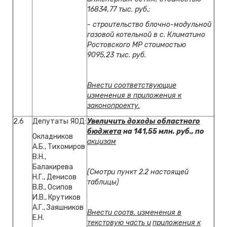
16834,77 тыс. руб.;
- строительство блочно-модульной
газовой котельной в с. Климатино
Ростовского МР стоимостью
9095,23 тыс. руб.
Внести соответствующие
изменения в приложения к
законопроекту.
2.6
Депутаты ЯОД:
Увеличить доходы областного
бюджета
на 141,55 млн. руб., по
Окладников
акцизам
А.Б., Тихомиров
В.Н.,
Балакирева
(Смотри пункт 2.2 настоящей
Н.Г., Денисов
таблицы)
В.В., Осипов
И.В., Крутиков
А.Г., Заяшников
Внести соотв. изменения в
Е.Н.
текстовую часть и
приложения к