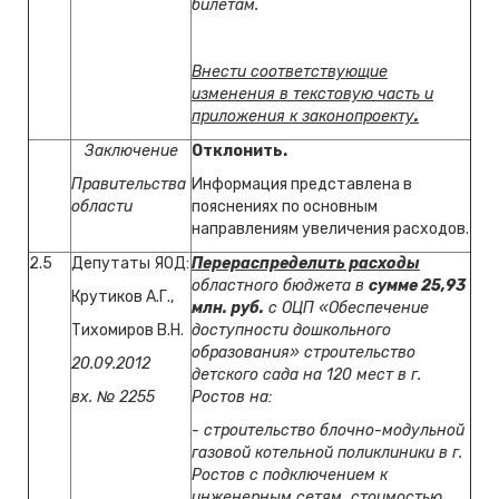
билетам.
Внести соответствующие
изменения в текстовую часть и
приложения к законопроекту
.
Заключение
Отклонить.
Правительства
Информация представлена в
области
пояснениях по основным
направлениям увеличения расходов.
2.5
Депутаты ЯОД:
Перераспределить расходы
областного бюджета в
сумме 25,93
Крутиков А.Г.,
млн. руб.
с ОЦП «Обеспечение
Тихомиров В.Н.
доступности дошкольного
образования» строительство
20.09.2012
детского сада на 120 мест в г.
вх. № 2255
Ростов на:
- строительство блочно-модульной
газовой котельной поликлиники в г.
Ростов с подключением к
инженерным сетям, стоимостью