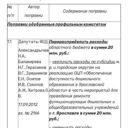
№
Автор
Содержание поправки
п/п
поправки
Поправки одобренные профильным комитетом
1.
1
Депутаты ЯОД:
Перераспределить расходы
областного бюджета
в сумме 20
Александрычев
млн. руб.:
Н.А.,
Балакирева
-
увеличить расходы по субсидии
м.
Н.Г., Герасимов
р. и городским округам на
В.Г., Заяшников
реализацию ОЦП «Обеспечение
Е.Н., Осипов
доступности дошкольного
И.В., Соколов
образования в Ярославской
А..М., Хитрова О.
области» в части мероприятий для
В.
проведения ремонта
функционирующих дошкольных и
17.09.2012
общеобразовательных учреждений
вх. № 2166
в
г. Ярославле
в сумме 20 млн.
руб.;
-
уменьшить расходы