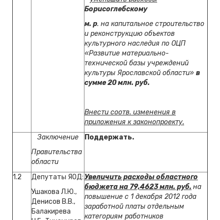
Борисоглебскому
м. р
. на капитальное строительство
и реконструкцию объектов
культурного наследия по ОЦП
«Развитие материально-
технической базы учреждений
культуры Ярославской области»
в
сумме 20 млн. руб.
Внести соотв. изменения в
приложения к
законопроекту.
Заключение
Поддержать.
Правительства
области
1.2
Депутаты ЯОД:
Увеличить расходы областного
бюджета на 79,4623 млн. руб.
на
Ушакова Л.Ю.,
повышение с 1 декабря 2012 года
Денисов В.В.,
заработной платы отдельным
Балакирева
категориям работников