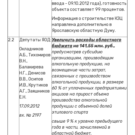
ввода - 09.10.2012 года), готовность
объекта составляет 99 процентов.
Информация о строительстве КЗЦ
направлена дополнительно в
Ярославскую областную Думу.
2.2
Депутаты ЯОД:
Увеличить расходы областного
бюджета
на 141,55 млн. руб.,
Окладников
предусмотрев субсидию
А.Б., Тихомиров
организациям, производящим
В.Н.,
алкогольную продукцию, на
Балакирева
возмещение части затрат,
Н.Г., Денисов
связанных с производством
В.В., Осипов
алкогольной продукции, в размере
И.В., Крутиков
60 % от уплаченных предприятиями
А.Г., Заяшников
акцизов на прирост объема
Е.Н.
производства алкогольной
17.09.2012
продукции с объемной долей
этилового спирта
вх. № 2197
свыше 9 % к уровню предыдущего
года в части, зачисляемой в
областной бюджет.