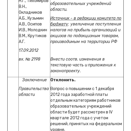
Н.Г., Тихомиров
образовательных учреждений
В.Н.,
области.
Окладников
А.Б., Кузьмин
Источник - в редакции комитета по
А.В., Осипов
бюджету
: увеличение поступления
И.В., Молодкин
налогов на прибыль организаций и
В.М., Крутиков
акцизов по подакцизным товарам,
А.Г.
производимым на территории РФ
17.09.2012
вх. № 2198
Внести соотв. изменения в
текстовую часть и
приложения к
законопроекту.
Заключение
Отклонить.
Правительства
Вопрос о повышении с 1 декабря
области
2012 года заработной платы
отдельным категориям работников
образовательных учреждений
области будет рассмотрен в
IV
квартале 2012 года с учетом
решений, принятых на федеральном
уровне
.