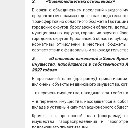
2.
«О межбюджетных отношениях»
В связи с объединением поселений каждого му
предлагается в рамках одного законодательно
трансфертов из областного бюджета (дотаций 
городских округов Ярославской области, дота
муниципальных округов, городских округов Яр
городских округов Ярославской области, субс
нормативы отчислений в местные бюджеты 
соответствии с федеральным законодательство
3.
«О внесении изменений в Закон Ярос
имущества, находящегося в собственности 
2027 годов»
В прогнозный план (программу) приватизации
включены объекты недвижимого имущества, кот
– в перечень имущества, находящегося в собст
– в перечень имущества, находящегося в собс
вклада в уставный капитал акционерного общес
Кроме того, прогнозный план (программу) 
имущества газораспределения и газопотре
подлежащего приватизации.