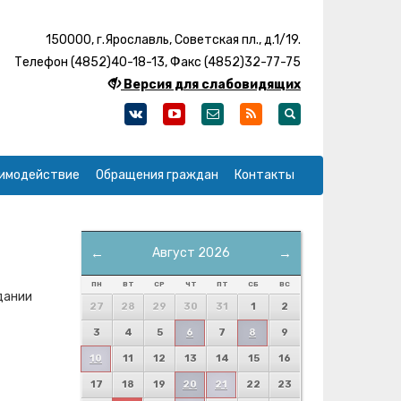
150000, г.Ярославль, Советская пл., д.1/19.
Телефон (4852)40-18-13, Факс (4852)32-77-75
Версия для слабовидящих
имодействие
Обращения граждан
Контакты
←
Август 2026
→
ПН
ВТ
СР
ЧТ
ПТ
СБ
ВС
дании
27
28
29
30
31
1
2
3
4
5
6
7
8
9
10
11
12
13
14
15
16
17
18
19
20
21
22
23