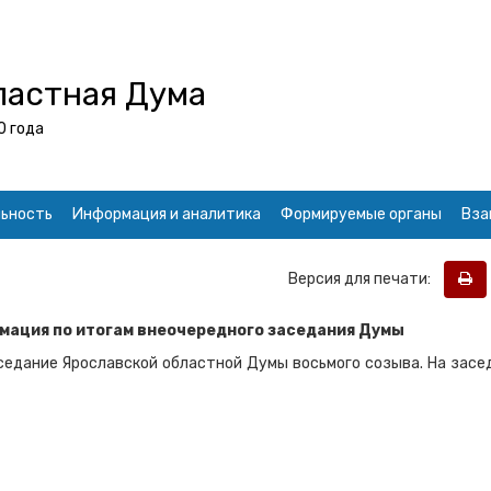
ластная Дума
0 года
ьность
Информация и аналитика
Формируемые органы
Вза
Версия для печати:
рмация по итогам внеочередного заседания Думы
седание Ярославской областной Думы восьмого созыва. На засе