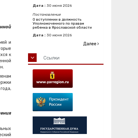
Дата :
30
июня
2026
Постановление
О вступлении в должность
Уполномоченного по правам
енной
ребенка в Ярославской области
Дата :
30
июня
2026
мей и
Далее
торые
хся к
Ссылки
енной
н.
ленам
ержки
года,
ления
льных
еский