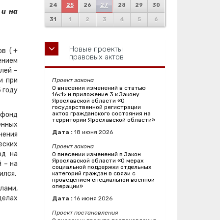
24
25
26
27
28
29
30
 и на
31
1
2
3
4
5
6
Новые проекты
ов ( +
правовых актов
нением
лей –
и при
Проект закона
О внесении изменений в статью
 году
16<1> и приложение 3 к Закону
Ярославской области «О
государственной регистрации
актов гражданского состояния на
 фонд
территории Ярославской области»
енных
Дата :
18
июня
2026
чения
еских
Проект закона
од на
О внесении изменений в Закон
Ярославской области «О мерах
 – на
социальной поддержки отдельных
ился.
категорий граждан в связи с
проведением специальной военной
операции»
лами,
делах
Дата :
16
июня
2026
Проект постановления