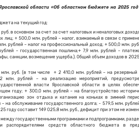
Ярославской области «Об областном бюджете на 2025 год
джета на текущий год:
 руб. в основном за счет за счет налоговых и неналоговых доход
их лиц; + 500,0 млн. рублей – налог, взимаемый в связи с приме
лн. рублей – налог на профессиональный доход; + 500,0 млн. руб
рублей – государственная пошлина;+ 7,9 млн. рублей – платеж
рафы, санкции, возмещение ущерба.). Общий объем доходов в 2025
млн. руб. (в том числе + 2 410,0 млн. рублей – на резервный
,2 млн. рублей – на реализацию мероприятий, предусмотр
сударственной власти Ярославской области в целях обеспе
ем году; + 300,0 млн. рублей – на благоустройство историч
организацию зон отдыха и катания на коньках в зимний пери
 – на обслуживание государственного долга; - 579,5 млн. рублей
5 году составит 149 025,8 млн. руб., дефицит при этом не измен
 между государственными программами и подпрограммами, разде
ыми распорядителями средств областного бюджета в пре