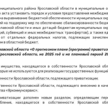
ниципального района Ярославской области в муниципальные о
го акта установить порядок и условия предоставления межбюдж
на выравнивание бюджетной обеспеченности муниципальных окр
ций на поддержку мер по обеспечению сбалансированности бюд
ославской области и иных дотаций бюджетам муниципальных окр
идий, субвенций и иных межбюджетных трансфертов), а также е
от отдельных федеральных налогов, подлежащих зачисле
м в областной бюджет.
лавской области «О прогнозном плане (программе) привати
Ярославской области, на 2025 год и на плановый период 2
 имущества, находящегося в собственности Ярославской обл
орые не используются для реализации государственных функций
венности Ярославской области, подлежащего приватизации;
твенности Ярославской области, подлежащего внесению в кач
тва «Яркоммунсервис».
приватизации дополнен новым разделом, определяющим пер
бления, находящегося в собственности Ярославской обл