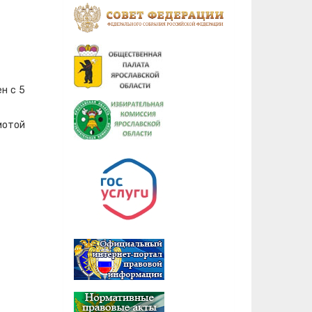
н с 5
мотой