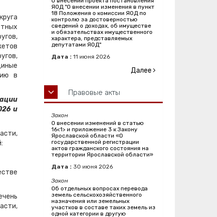
О внесении проекта постановления
ЯОД "О внесении изменения в пункт
18 Положения о комиссии ЯОД по
круга
контролю за достоверностью
сведений о доходах, об имуществе
етных
и обязательствах имущественного
угов,
характера, представляемых
депутатами ЯОД"
жетов
угов,
Дата :
11
июня
2026
диные
Далее
нию в
Правовые акты
зации
026 и
Закон
О внесении изменений в статью
16<1> и приложение 3 к Закону
асти,
Ярославской области «О
государственной регистрации
:
актов гражданского состояния на
территории Ярославской области»
Дата :
30
июня
2026
естве
Закон
Об отдельных вопросах перевода
земель сельскохозяйственного
ечень
назначения или земельных
асти,
участков в составе таких земель из
одной категории в другую