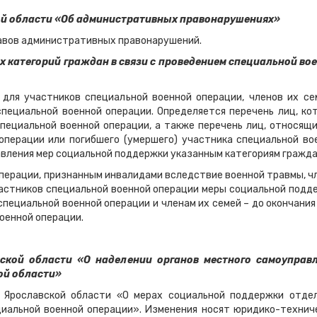
кой области «Об административных правонарушениях»
авов административных правонарушений.
х категорий граждан в связи с проведением специальной во
для участников специальной военной операции, членов их се
специальной военной операции. Определяется перечень лиц, ко
пециальной военной операции, а также перечень лиц, относящи
операции или погибшего (умершего) участника специальной во
авления мер социальной поддержки указанным категориям гражда
операции, признанным инвалидами вследствие военной травмы, ч
частников специальной военной операции меры социальной подд
пециальной военной операции и членам их семей – до окончания 
оенной операции.
вской области «О наделении органов местного самоуправ
ой области»
а Ярославской области «О мерах социальной поддержки отде
циальной военной операции». Изменения носят юридико-технич